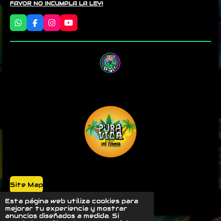
FAVOR NO INCUMPLA LA LEY!
W
F
I
Y
h
a
n
o
a
c
s
u
t
e
t
T
s
b
a
u
A
o
g
b
p
o
r
e
p
k
a
m
Site Map
Powered by @luyji420
Esta página web utiliza cookies para
mejorar tu experiencia y mostrar
anuncios diseñados a medida. Si