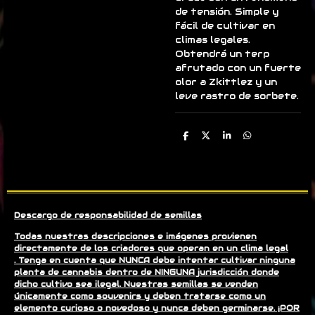
de tensión. Simple y
fácil de cultivar en
climas legales.
Obtendrá un terp
afrutado con un fuerte
olor a Zkittlez y un
leve rastro de sorbete.
C
C
C
C
o
o
o
o
m
m
m
m
p
p
p
p
a
a
a
a
r
r
r
r
t
t
t
t
i
i
i
i
r
r
r
r
Descargo de responsabilidad de semillas
Todas nuestras descripciones e imágenes provienen
directamente de los criadores que operan en un clima legal
. Tenga en cuenta que NUNCA debe intentar cultivar ninguna
planta de cannabis dentro de NINGUNA jurisdicción donde
dicho cultivo sea ilegal. Nuestras semillas se venden
únicamente como souvenirs y deben tratarse como un
elemento curioso o novedoso y nunca deben germinarse. ¡POR