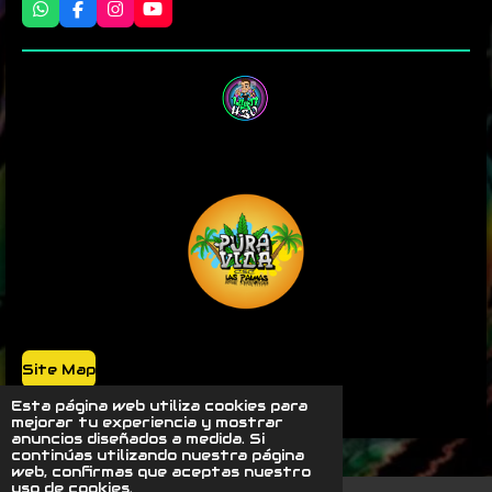
W
F
I
Y
h
a
n
o
a
c
s
u
t
e
t
T
s
b
a
u
A
o
g
b
p
o
r
e
p
k
a
m
Site Map
Powered by @luyji420
Esta página web utiliza cookies para
mejorar tu experiencia y mostrar
anuncios diseñados a medida. Si
continúas utilizando nuestra página
web, confirmas que aceptas nuestro
uso de cookies.