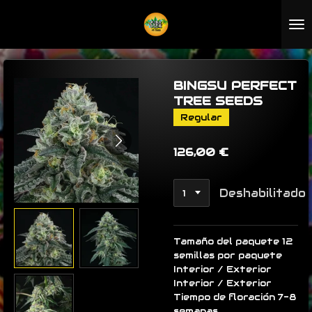
Ir
al
contenido
principal
BINGSU PERFECT
TREE SEEDS
Regular
126,00 €
Deshabilitado
Tamaño del paquete 12
semillas por paquete
Interior / Exterior
Interior / Exterior
Tiempo de floración 7-8
semanas