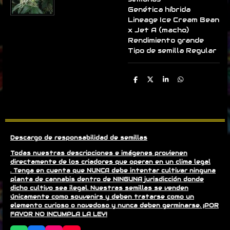
Genética híbrida
Lineage Ice Cream Bean
x Jet A (macho)
Rendimiento grande
Tipo de semilla Regular
C
C
C
C
o
o
o
o
m
m
m
m
p
p
p
p
a
a
a
a
r
r
r
r
t
t
t
t
i
i
i
i
r
r
r
r
Descargo de responsabilidad de semillas
Todas nuestras descripciones e imágenes provienen
directamente de los criadores que operan en un clima legal
. Tenga en cuenta que NUNCA debe intentar cultivar ninguna
planta de cannabis dentro de NINGUNA jurisdicción donde
dicho cultivo sea ilegal. Nuestras semillas se venden
únicamente como souvenirs y deben tratarse como un
elemento curioso o novedoso y nunca deben germinarse. ¡POR
FAVOR NO INCUMPLA LA LEY!