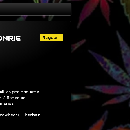
ONRIE
Regular
illas por paquete
r / Exterior
emanas
trawberry Sherbet