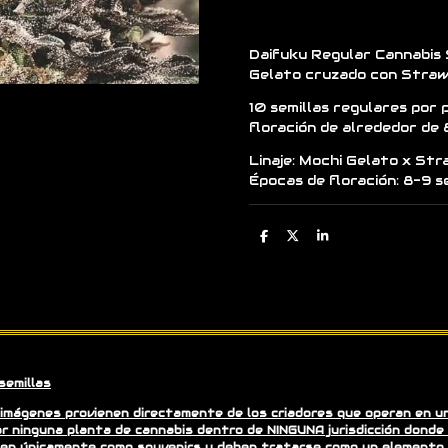
Daifuku Regular Cannabis 
Gelato cruzado con Stra
10 semillas regulares por 
floración de alrededor de 
Linaje: Mochi Gelato x St
Épocas de floración: 8-9 
C
C
C
o
o
o
m
m
m
p
p
p
a
a
a
r
r
r
t
t
t
i
i
i
r
r
r
semillas
imágenes provienen directamente de los criadores que operan en un 
r ninguna planta de cannabis dentro de NINGUNA jurisdicción donde 
nden únicamente como souvenirs y deben tratarse como un elemento