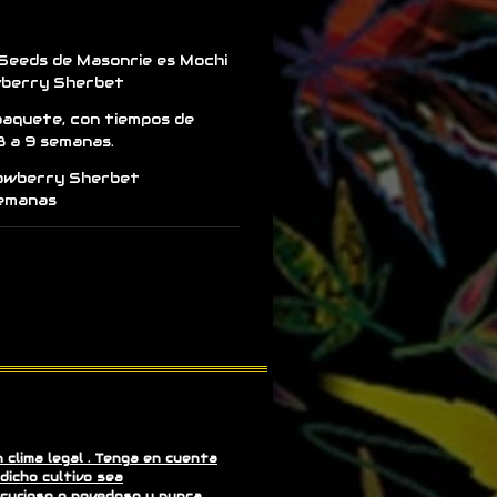
Seeds de Masonrie es Mochi
wberry Sherbet
paquete, con tiempos de
8 a 9 semanas.
rawberry Sherbet
semanas
clima legal . Tenga en cuenta
dicho cultivo sea
 curioso o novedoso y nunca