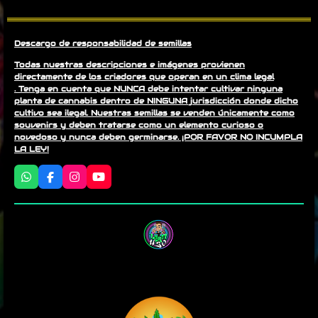
a
a
a
a
r
r
r
r
t
t
t
t
i
i
i
i
r
r
r
r
Descargo de responsabilidad de semillas
Todas nuestras descripciones e imágenes provienen
directamente de los criadores que operan en un clima legal
. Tenga en cuenta que NUNCA debe intentar cultivar ninguna
planta de cannabis dentro de NINGUNA jurisdicción donde dicho
cultivo sea ilegal. Nuestras semillas se venden únicamente como
souvenirs y deben tratarse como un elemento curioso o
novedoso y nunca deben germinarse. ¡POR FAVOR NO INCUMPLA
LA LEY!
W
F
I
Y
h
a
n
o
a
c
s
u
t
e
t
T
s
b
a
u
A
o
g
b
p
o
r
e
p
k
a
m