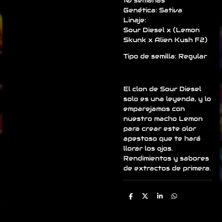
10 semanas
Genética: Sativa
Linaje:
Sour Diesel x (Lemon
Skunk x Alien Kush F2)
Tipo de semilla: Regular
El clon de Sour Diesel
solo es una leyenda, y lo
emparejamos con
nuestro macho Lemon
para crear este olor
apestoso que te hará
llorar los ojos.
Rendimientos y sabores
de extractos de primera.
C
C
C
C
o
o
o
o
m
m
m
m
p
p
p
p