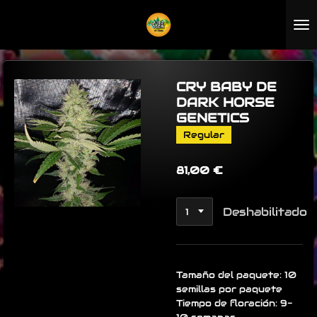
Ir
al
contenido
principal
CRY BABY DE
DARK HORSE
GENETICS
Regular
81,00 €
Deshabilitado
Tamaño del paquete: 10
semillas por paquete
Tiempo de floración: 9-