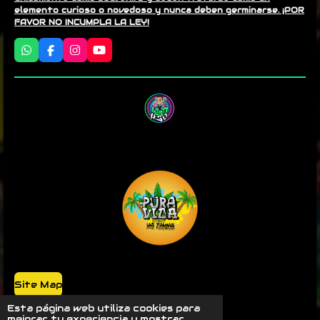
elemento curioso o novedoso y nunca deben germinarse. ¡POR
FAVOR NO INCUMPLA LA LEY!
W
F
I
Y
h
a
n
o
a
c
s
u
t
e
t
T
s
b
a
u
A
o
g
b
p
o
r
e
p
k
a
m
Site Map
Powered by @luyji420
Esta página web utiliza cookies para
mejorar tu experiencia y mostrar