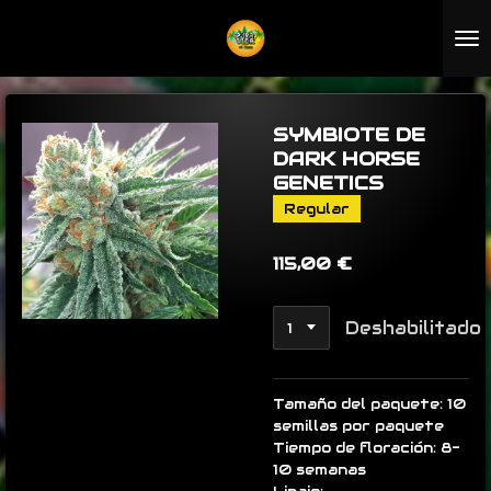
Ir
al
contenido
principal
SYMBIOTE DE
DARK HORSE
GENETICS
Regular
115,00 €
Deshabilitado
Tamaño del paquete: 10
semillas por paquete
Tiempo de floración: 8-
10 semanas