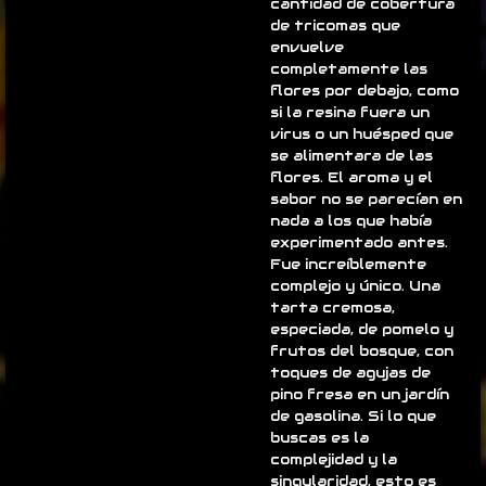
cantidad de cobertura
de tricomas que
envuelve
completamente las
flores por debajo, como
si la resina fuera un
virus o un huésped que
se alimentara de las
flores. El aroma y el
sabor no se parecían en
nada a los que había
experimentado antes.
Fue increíblemente
complejo y único. Una
tarta cremosa,
especiada, de pomelo y
frutos del bosque, con
toques de agujas de
pino fresa en un jardín
de gasolina. Si lo que
buscas es la
complejidad y la
singularidad, esto es