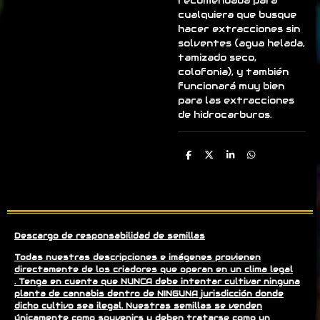
recomendada para
cualquiera que busque
hacer extracciones sin
solventes (agua helada,
tamizado seco,
colofonia), y también
funcionará muy bien
para las extracciones
de hidrocarburos.
C
C
C
C
o
o
o
o
m
m
m
m
p
p
p
p
a
a
a
a
r
r
r
r
t
t
t
t
i
i
i
i
r
r
r
r
Descargo de responsabilidad de semillas
Todas nuestras descripciones e imágenes provienen
directamente de los criadores que operan en un clima legal
. Tenga en cuenta que NUNCA debe intentar cultivar ninguna
planta de cannabis dentro de NINGUNA jurisdicción donde
dicho cultivo sea ilegal. Nuestras semillas se venden
únicamente como souvenirs y deben tratarse como un