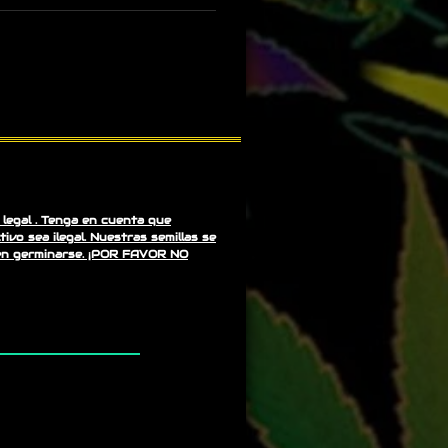
legal . Tenga en cuenta que
vo sea ilegal. Nuestras semillas se
en germinarse. ¡POR FAVOR NO