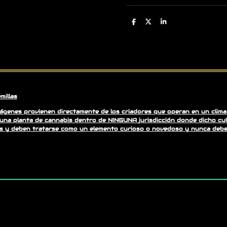
C
C
C
o
o
o
m
m
m
p
p
p
a
a
a
r
r
r
t
t
t
i
i
i
r
r
r
millas
ágenes provienen directamente de los criadores que operan en un clima 
na planta de cannabis dentro de NINGUNA jurisdicción donde dicho culti
s y deben tratarse como un elemento curioso o novedoso y nunca deb