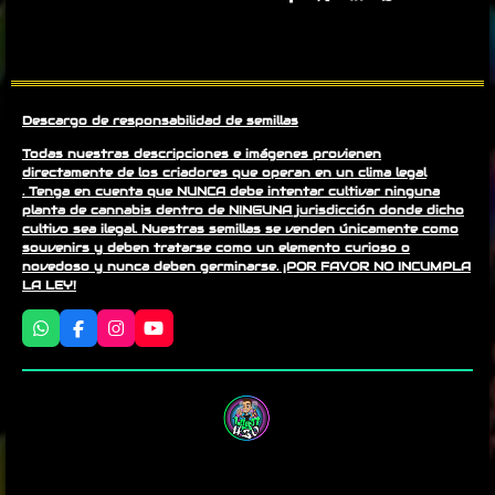
o
o
o
o
m
m
m
m
p
p
p
p
a
a
a
a
r
r
r
r
t
t
t
t
i
i
i
i
r
r
r
r
Descargo de responsabilidad de semillas
Todas nuestras descripciones e imágenes provienen
directamente de los criadores que operan en un clima legal
. Tenga en cuenta que NUNCA debe intentar cultivar ninguna
planta de cannabis dentro de NINGUNA jurisdicción donde dicho
cultivo sea ilegal. Nuestras semillas se venden únicamente como
souvenirs y deben tratarse como un elemento curioso o
novedoso y nunca deben germinarse. ¡POR FAVOR NO INCUMPLA
LA LEY!
W
F
I
Y
h
a
n
o
a
c
s
u
t
e
t
T
s
b
a
u
A
o
g
b
p
o
r
e
p
k
a
m