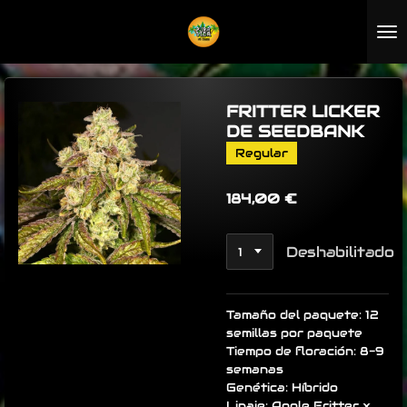
Ir
al
contenido
principal
FRITTER LICKER
DE SEEDBANK
Regular
184,00 €
Deshabilitado
Tamaño del paquete: 12
semillas por paquete
Tiempo de floración: 8-9
semanas
Genética: Híbrido
Linaje: Apple Fritter x