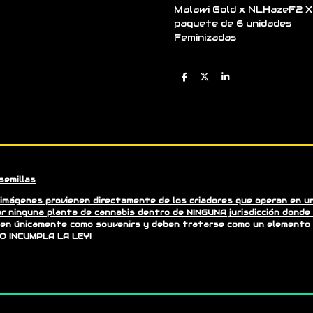
Malawi Gold x NLHazeF2 
paquete de 6 unidades
Feminizadas
C
C
C
o
o
o
m
m
m
p
p
p
a
a
a
r
r
r
t
t
t
i
i
i
r
r
r
semillas
imágenes provienen directamente de los criadores que operan en un 
r ninguna planta de cannabis dentro de NINGUNA jurisdicción donde 
nden únicamente como souvenirs y deben tratarse como un elemento
NO INCUMPLA LA LEY!