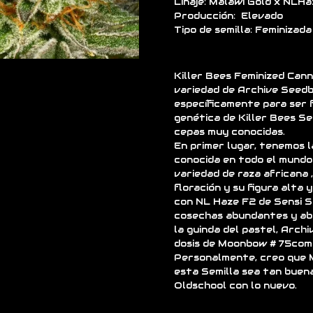
Linaje: Malawi Gold x NLH
Producción: Elevado
Tipo de semilla: Feminizada
Killer Bees Feminized Can
variedad de Archive Seedb
específicamente para ser 
genética de Killer Bees Se
cepas muy conocidas.
En primer lugar, tenemos l
conocida en todo el mundo
variedad de raza africana 
floración y su figura alta
con NL Haze F2 de Sensi S
cosechas abundantes y ab
la guinda del pastel, Arch
dosis de Moonbow # 75como
Personalmente, creo que 
esta Semilla sea tan buen
Oldschool con lo nuevo.