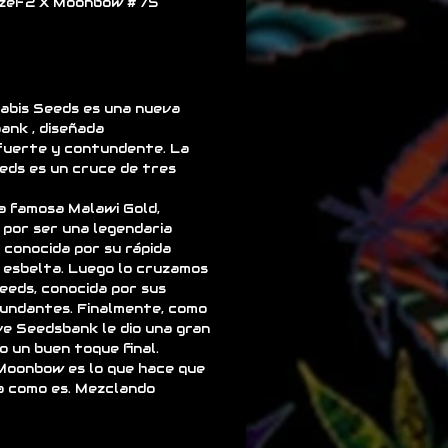
azeF2 X Moonbow # 75
nabis Seeds es una nueva
ank , diseñada
fuerte y contundente. La
eds es un cruce de tres
a famosa Malawi Gold,
 por ser una legendaria
, conocida por su rápida
 y esbelta. Luego lo cruzamos
eeds, conocida por sus
undantes. Finalmente, como
ive Seedsbank le dio una gran
 un buen toque final.
Moonbow es lo que hace que
a como es. Mezclando