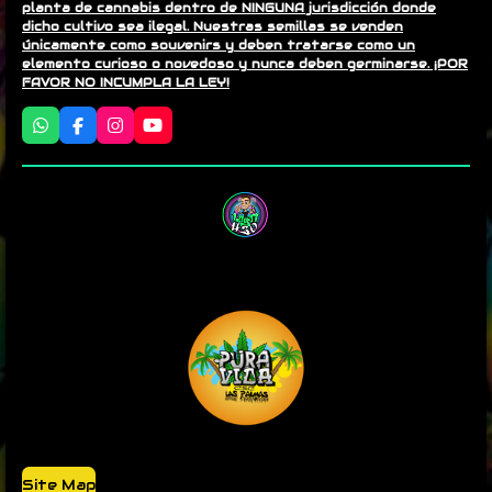
planta de cannabis dentro de NINGUNA jurisdicción donde
dicho cultivo sea ilegal. Nuestras semillas se venden
únicamente como souvenirs y deben tratarse como un
elemento curioso o novedoso y nunca deben germinarse. ¡POR
FAVOR NO INCUMPLA LA LEY!
W
F
I
Y
h
a
n
o
a
c
s
u
t
e
t
T
s
b
a
u
A
o
g
b
p
o
r
e
p
k
a
m
Site Map